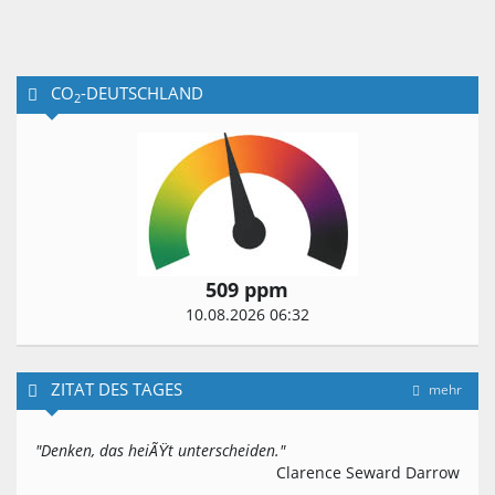
CO
-DEUTSCHLAND
2
509 ppm
10.08.2026 06:32
ZITAT DES TAGES
mehr
"Denken, das heiÃŸt unterscheiden."
Clarence Seward Darrow