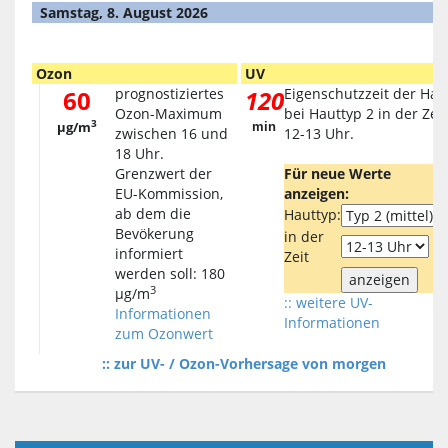
Samstag, 8. August 2026
Ozon
UV
60
prognostiziertes
120
Eigenschutzzeit der Hau
Ozon-Maximum
bei Hauttyp 2 in der Zeit
3
µg/m
min
zwischen 16 und
12-13 Uhr.
18 Uhr.
Grenzwert der
Für neue Werte
EU-Kommission,
anzeigen:
ab dem die
Hauttyp:
Bevökerung
in der
informiert
Zeit
werden soll: 180
3
µg/m
:: weitere UV-
Informationen
Informationen
zum Ozonwert
:: zur UV- / Ozon-Vorhersage von morgen